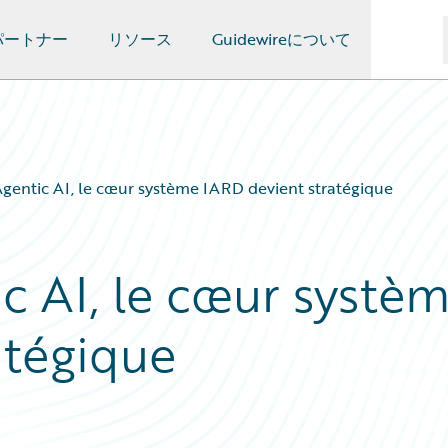
パートナー
リソース
Guidewireについて
’Agentic AI, le cœur système IARD devient stratégique
ic AI, le cœur systè
atégique