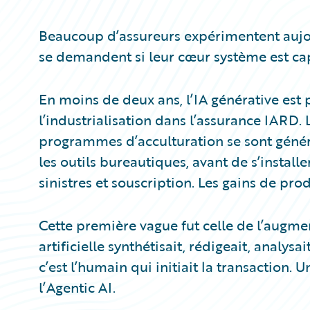
Partner Perspective
Technology
Beaucoup d’assureurs expérimentent aujour
Trends
se demandent si leur cœur système est capa
En moins de deux ans, l’IA générative est
l’industrialisation dans l’assurance IARD. 
programmes d’acculturation se sont généra
les outils bureautiques, avant de s’instal
sinistres et souscription. Les gains de pr
Cette première vague fut celle de l’augment
artificielle synthétisait, rédigeait, analys
c’est l’humain qui initiait la transaction.
l’Agentic AI.