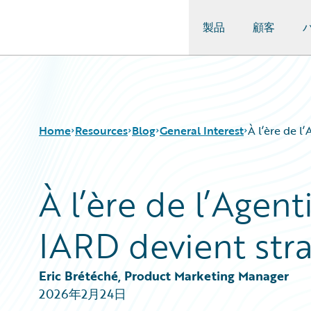
製品
顧客
Guidewire Logo
Home
Resources
Blog
General Interest
À l’ère de l
À l’ère de l’Agent
Download Center
All Blog Posts
Guidewire Conversations
Best Practices
IARD devient str
Podcasts
Careers
Blog
Customer Viewpoint
Help and Support
Developers
Eric Brétéché, Product Marketing Manager
Insurance Technology FAQ
General Interest
2026年2月24日
Intelligent Experience