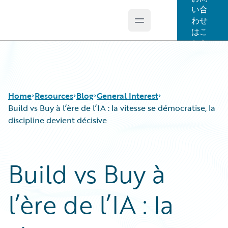
い合
わせ
Open main menu
Guidewire Logo
はこ
ちら
Home
Resources
Blog
General Interest
Build vs Buy à l’ère de l’IA : la vitesse se démocratise, la
discipline devient décisive
Download Center
All Blog Posts
Guidewire Conversations
Best Practices
Build vs Buy à
Podcasts
Careers
Blog
Customer Viewpoint
l’ère de l’IA : la
Help and Support
Developers
Insurance Technology FAQ
General Interest
Intelligent Experience