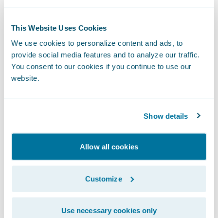
Grâce à l’IA, lancer un projet interne peut
sembler plus simple. Les prototypes sortent
This Website Uses Cookies
vite et le sentiment de maîtrise est fort. Mais
We use cookies to personalize content and ads, to
une DSI ne développera pas
provide social media features and to analyze our traffic.
structurellement plus vite qu’un éditeur de
You consent to our cookies if you continue to use our
logiciels. Les éditeurs utilisent eux aussi
website.
massivement l’IA pour accélérer le
développement, automatiser les tests et
Show details
améliorer la maintenance.
Allow all cookies
L’IA n’instaure donc pas un avantage
durable de vitesse pour le build. Elle élève
le niveau de productivité de l’ensemble de
Customize
l’écosystème.
Use necessary cookies only