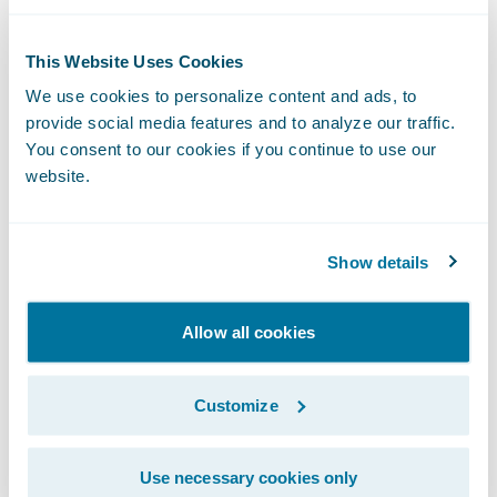
sus aseguradoras: casi uno de cada tres dice
que las aseguradoras los entienden y
This Website Uses Cookies
valoran sus productos.
We use cookies to personalize content and ads, to
provide social media features and to analyze our traffic.
Además, a medida que la industria
You consent to our cookies if you continue to use our
considera cómo la IA generativa y la
website.
automatización podrían ser
transformadoras, casi 4 de cada 10 clientes
Show details
están contentos de que las aseguradoras
utilicen la IA para ayudarlos a obtener la
Allow all cookies
póliza correcta o gestionar un siniestro de
manera más eficiente sin intervención
humana, pero con algunas advertencias
Customize
sobre la privacidad de los datos y los
controles, por supuesto.
Use necessary cookies only