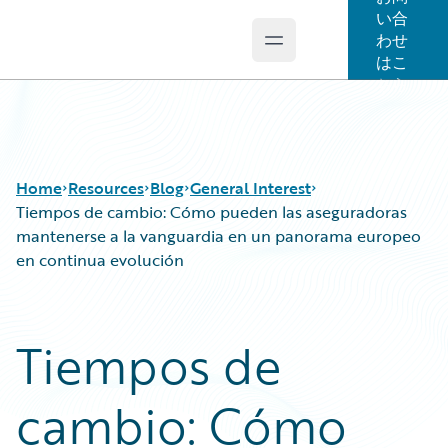
い合
わせ
Open main menu
Guidewire Logo
はこ
ちら
Home
Resources
Blog
General Interest
Tiempos de cambio: Cómo pueden las aseguradoras
mantenerse a la vanguardia en un panorama europeo
en continua evolución
Download Center
All Blog Posts
Guidewire Conversations
Best Practices
Podcasts
Careers
Tiempos de
Blog
Customer Viewpoint
Help and Support
Developers
cambio: Cómo
Insurance Technology FAQ
General Interest
Intelligent Experience