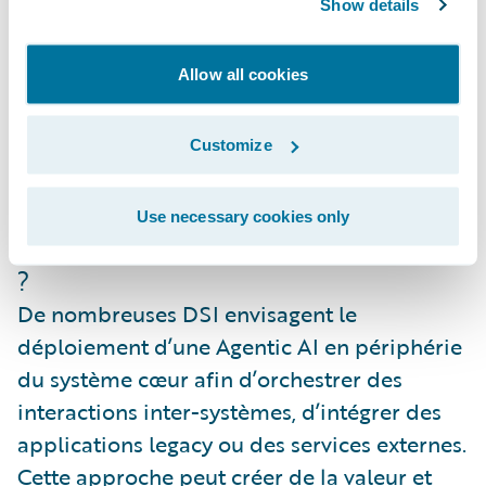
Show details
permet alors de garantir la cohérence des
données, d’assurer des performances
transactionnelles élevées et de maintenir un
Allow all cookies
alignement strict avec la gouvernance
métier.
Customize
Agentic AI : levier d’agilité ou
Use necessary cookies only
contournement du système cœur
?
De nombreuses DSI envisagent le
déploiement d’une Agentic AI en périphérie
du système cœur afin d’orchestrer des
interactions inter-systèmes, d’intégrer des
applications legacy ou des services externes.
Cette approche peut créer de la valeur et