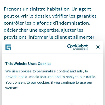
Prenons un sinistre habitation. Un agent
peut ouvrir le dossier, vérifier les garanties,
contrôler les plafonds d’indemnisation,
déclencher une expertise, ajuster les
provisions, informer le client et alimenter
les indicateurs réglementaires. La question
centrale n’est pas seulement ce que fait
l’agent, mais où il s’exécute.
This Website Uses Cookies
Lorsque l’IA agentique agit au cœur des
We use cookies to personalize content and ads, to
provide social media features and to analyze our traffic.
processus critiques, son intégration native
You consent to our cookies if you continue to use our
conditionne sa capacité à opérer de
website.
manière fiable, performante et gouvernée à
l’échelle. S’appuyer sur des capacités natives