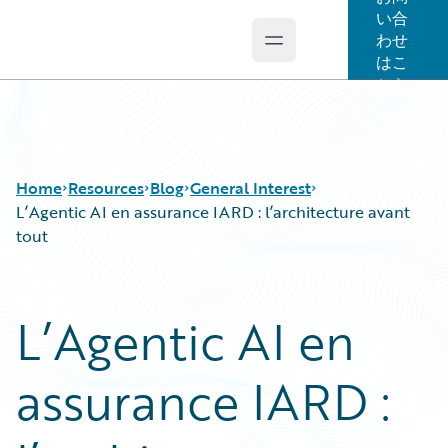
い合
わせ
Open main menu
Guidewire Logo
はこ
ちら
Home
Resources
Blog
General Interest
L’Agentic AI en assurance IARD : l’architecture avant
tout
Download Center
All Blog Posts
Guidewire Conversations
Best Practices
L’Agentic AI en
Podcasts
Careers
Blog
Customer Viewpoint
assurance IARD :
Help and Support
Developers
Insurance Technology FAQ
General Interest
Intelligent Experience