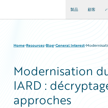
製品
顧客
Guidewire Logo
Home
Resources
Blog
General Interest
Modernisati
Modernisation du
Download Center
All Blog Posts
Guidewire Conversations
Best Practices
IARD : décryptag
Podcasts
Careers
Blog
Customer Viewpoint
Help and Support
Developers
approches
Insurance Technology FAQ
General Interest
Intelligent Experience