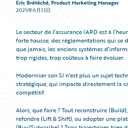
Partner Perspective
Eric Brétéché, Product Marketing Manager
Technology
2025年6月13日
Trends
Le secteur de l’assurance IARD est à l’heur
forte hausse, des réglementations qui se d
que jamais, les anciens systèmes d’informa
trop rigides, trop coûteux à faire évoluer.
Moderniser son SI n’est plus un sujet techn
stratégique, qui impacte directement la cap
compétitif.
Alors, que faire ? Tout reconstruire (Build)
refondre (Lift & Shift), ou adopter une p
(Buy/Subscribe) ? Trois trajectoires bien dis