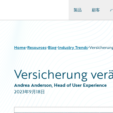
製品
顧客
Guidewire Logo
Home
Resources
Blog
Industry Trends
Versicherun
Versicherung ver
Download Center
All Blog Posts
Guidewire Conversations
Best Practices
Podcasts
Careers
Andrea Anderson, Head of User Experience
Blog
Customer Viewpoint
2023年9月18日
Help and Support
Developers
Insurance Technology FAQ
General Interest
Intelligent Experience