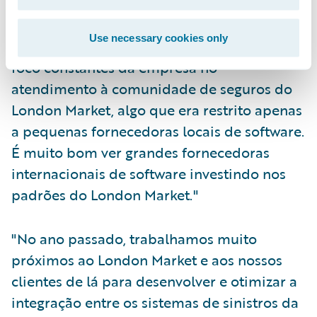
arcar com um atendimento ao cliente
aprimorado. O credenciamento da
Use necessary cookies only
Guidewire exemplifica o compromisso e o
foco constantes da empresa no
atendimento à comunidade de seguros do
London Market, algo que era restrito apenas
a pequenas fornecedoras locais de software.
É muito bom ver grandes fornecedoras
internacionais de software investindo nos
padrões do London Market."
"No ano passado, trabalhamos muito
próximos ao London Market e aos nossos
clientes de lá para desenvolver e otimizar a
integração entre os sistemas de sinistros da