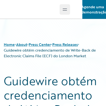
Agende uma
Open main menu
Guidewire Logo
demonstraçã
Home
About
Press Center
Press Releases
Guidewire obtém credenciamento de Write-Back de
Electronic Claims File (ECF) do London Market
Guidewire obtém
credenciamento