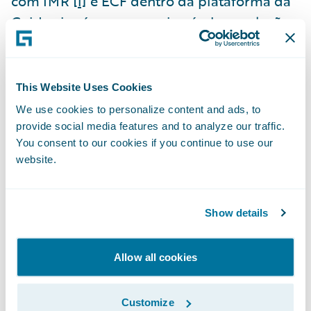
com IMR
[i]
e ECF dentro da plataforma da
Guidewire é um avanço incrível em relação
ao que se fazia antes do write-back, e vai
permitir que as seguradoras padronizem o
gerenciamento de seus sinistros
This Website Uses Cookies
mundialmente na plataforma do
We use cookies to personalize content and ads, to
ClaimCenter e proporcionem benefícios
provide social media features and to analyze our traffic.
tangíveis."
You consent to our cookies if you continue to use our
website.
"O write-back de ECF representa um avanço
significativo no processamento e na
Show details
resolução de sinistros no London Market,"
afirma Craig Beattie, analista sênior da
Allow all cookies
Celent. "Ele oferece benefícios imediatos
para seguradoras, que, por sua vez, podem
Customize