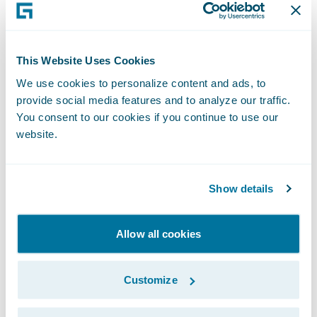
cibernéticos.
Para fornecer ainda mais transparência
This Website Uses Cookies
nessa área, os insights e os dados sobre as
We use cookies to personalize content and ads, to
empresas da S&P Global Ratings serão
provide social media features and to analyze our traffic.
aprimorados com a inteligência sobre risco
You consent to our cookies if you continue to use our
website.
cibernético do Guidewire Cyence Risk
Analytics, que fornece insights exclusivos
por meio de uma combinação patenteada
Show details
de coleta de dados em toda a internet,
aprendizado de máquina adaptativo e
Allow all cookies
modelagem de risco econômico.
Customize
Os dados do Cyence examinam o risco
cibernético como um todo abrangendo