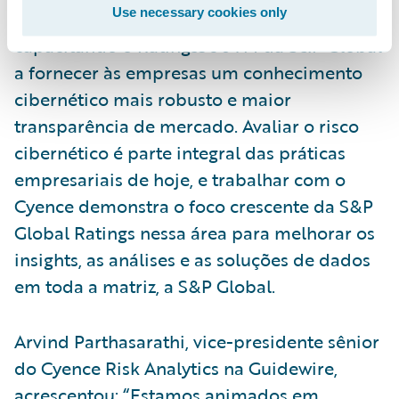
Use necessary cookies only
pessoas, processos e tecnologia,
capacitando o Ratings360TM da S&P Global
a fornecer às empresas um conhecimento
cibernético mais robusto e maior
transparência de mercado. Avaliar o risco
cibernético é parte integral das práticas
empresariais de hoje, e trabalhar com o
Cyence demonstra o foco crescente da S&P
Global Ratings nessa área para melhorar os
insights, as análises e as soluções de dados
em toda a matriz, a S&P Global.
Arvind Parthasarathi, vice-presidente sênior
do Cyence Risk Analytics na Guidewire,
acrescentou: “Estamos animados em