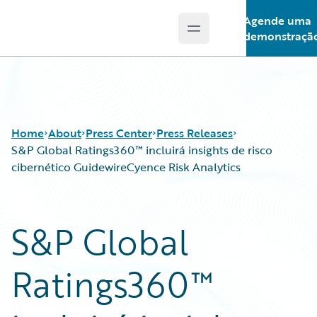
Agende uma
Open main menu
Guidewire Logo
demonstraçã
Home
About
Press Center
Press Releases
S&P Global Ratings360™ incluirá insights de risco
cibernético GuidewireCyence Risk Analytics
S&P Global
Ratings360™