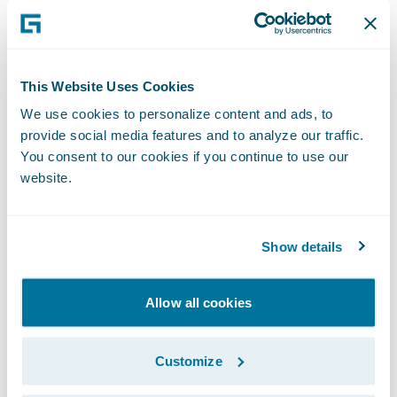
Oferecer uma exibição unificada dos dados
para os usuários em toda a organização.
"Nosso objetivo é melhorar continuamente
This Website Uses Cookies
a qualidade do serviço que prestamos aos
We use cookies to personalize content and ads, to
provide social media features and to analyze our traffic.
nossos clientes," comentou Julius Christmas,
You consent to our cookies if you continue to use our
diretor de TI da Saga. "Nosso novo sistema
website.
dá suporte a esse objetivo, pois nos permite
ser mais proativos e adaptáveis para
atender às necessidades variáveis dos
Show details
clientes e personalizar nosso atendimento
para satisfazer a suas exigências."
Allow all cookies
"Nós cumprimentamos a Saga pela
Customize
implantação bem-sucedida dos produtos