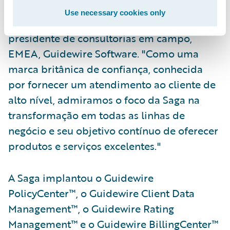
principais, digitais e de dados da
Use necessary cookies only
Guidewire," declarou Sheridon Glenn, vice-
presidente de consultorias em campo,
EMEA, Guidewire Software. "Como uma
marca britânica de confiança, conhecida
por fornecer um atendimento ao cliente de
alto nível, admiramos o foco da Saga na
transformação em todas as linhas de
negócio e seu objetivo contínuo de oferecer
produtos e serviços excelentes."
A Saga implantou o Guidewire
PolicyCenter™, o Guidewire Client Data
Management™, o Guidewire Rating
Management™ e o Guidewire BillingCenter™