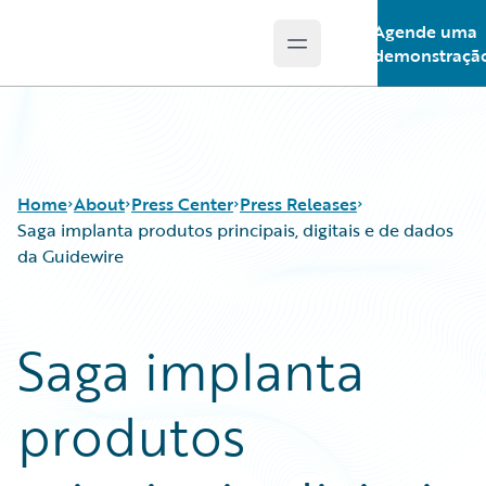
Agende uma
Open main menu
Guidewire Logo
demonstraçã
Home
About
Press Center
Press Releases
Saga implanta produtos principais, digitais e de dados
da Guidewire
Saga implanta
produtos