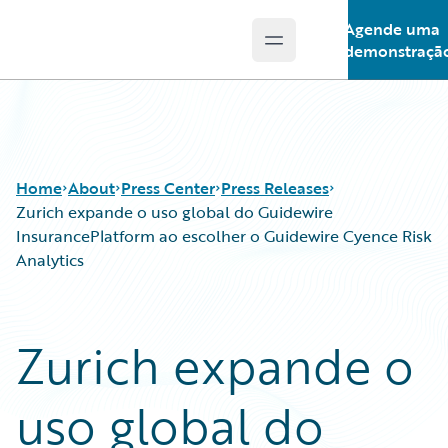
Agende uma
Open main menu
Guidewire Logo
demonstraçã
Home
About
Press Center
Press Releases
Zurich expande o uso global do Guidewire
InsurancePlatform ao escolher o Guidewire Cyence Risk
Analytics
Zurich expande o
uso global do