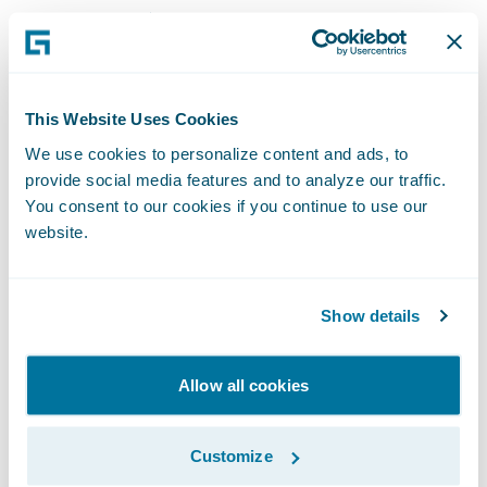
Cyence Risk Analytics, combinados com os
insights de riscos da Zurich, consolidarão o
modo como solucionamos os desafios dos
riscos cibernéticos em constante evolução,"
This Website Uses Cookies
declarou Lori Bailey, diretora global de
We use cookies to personalize content and ads, to
riscos cibernéticos da Zurich. "Nós nos
provide social media features and to analyze our traffic.
You consent to our cookies if you continue to use our
dedicamos a ajudar nossos clientes a avaliar
website.
esses riscos cibernéticos e esse produto nos
ajudará a tomar decisões melhores de
subscrição, precificação e gerenciamento de
Show details
risco corporativo para atingirmos essa
meta."
Allow all cookies
O Guidewire Cyence Risk Analytics permitirá
Customize
que a Zurich: