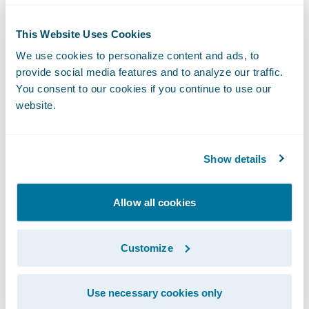
quanto externos, melhor e mais eficiente."
This Website Uses Cookies
O Guidewire InsuranceSuite permite à
We use cookies to personalize content and ads, to
LähiTapiola:
provide social media features and to analyze our traffic.
You consent to our cookies if you continue to use our
website.
melhorar a eficiência de custo com
harmonização e automação de processos
operacionais;
Show details
fornecer novas funcionalidades de sistema
Allow all cookies
com processos e interfaces modernos;
entregar, de maneira proativa, produtos
Customize
mais simples e flexíveis, aprimorando o
atendimento ao cliente e auxiliando na
Use necessary cookies only
aquisição e retenção de clientes.