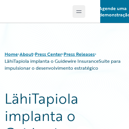
Agende uma
Open main menu
Guidewire Logo
demonstraçã
Home
About
Press Center
Press Releases
LähiTapiola implanta o Guidewire InsuranceSuite para
impulsionar o desenvolvimento estratégico
LähiTapiola
implanta o