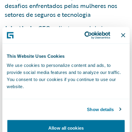
desafios enfrentados pelas mulheres nos
setores de seguros e tecnologia
John Nagle
, CEO e diretor geral da icare,
conduziu uma discussão sobre aspirações
centradas no cliente e o papel da tecnologia
na conquista do sucesso
This Website Uses Cookies
We use cookies to personalize content and ads, to
Kathleen Tierney
, presidente da Berkley
provide social media features and to analyze our traffic.
One, falou sobre como as startups podem
You consent to our cookies if you continue to use our
usar a tecnologia para criar os melhores
website.
produtos e serviços com ajuda do
Guidewire InsuranceNow
Show details
Além disso, mais de 120 oficinas práticas,
painéis de especialistas e sessões
Allow all cookies