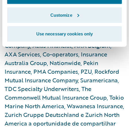
educativas foram realizados durante a
Connections, muitos envolvendo ou sendo
Customize
conduzidos por clientes da Guidewire. Essas
sessões deram a clientes como AF Group,
Use necessary cookies only
American Modern, Amica Mutual Insurance
Company, Atlas Financial, AXA Belgium,
AXA Services, Co-operators, Insurance
Australia Group, Nationwide, Pekin
Insurance, PMA Companies, PZU, Rockford
Mutual Insurance Company, Suramericana,
TDC Specialty Underwriters, The
Commonwell Mutual Insurance Group, Tokio
Marine North America, Wawanesa Insurance,
Zurich Gruppe Deutschland e Zurich North
America a oportunidade de compartilhar