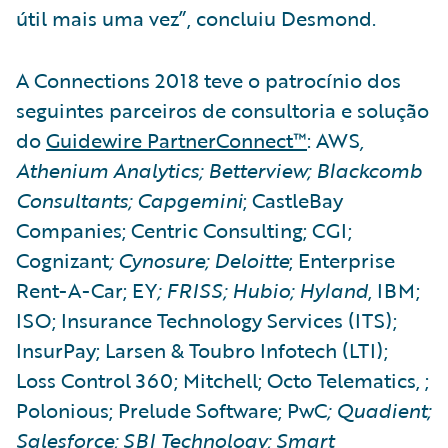
útil mais uma vez”, concluiu Desmond.
A Connections 2018 teve o patrocínio dos
seguintes parceiros de consultoria e solução
do
Guidewire PartnerConnect™
: AWS
,
Athenium Analytics; Betterview; Blackcomb
Consultants; Capgemini
; CastleBay
Companies; Centric Consulting; CGI;
Cognizant
; Cynosure; Deloitte
; Enterprise
Rent-A-Car; EY
; FRISS; Hubio; Hyland
, IBM;
ISO; Insurance Technology Services (ITS);
InsurPay; Larsen & Toubro Infotech (LTI);
Loss Control 360; Mitchell; Octo Telematics, ;
Polonious; Prelude Software; PwC
; Quadient;
Salesforce; SBI Technology; Smart