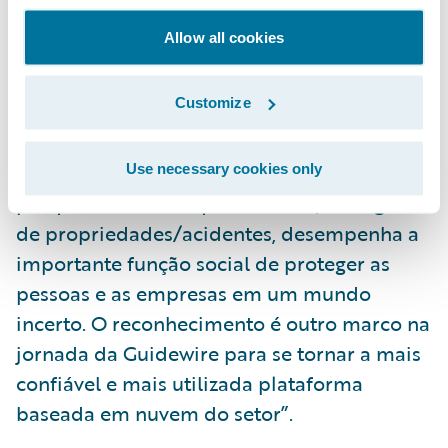
computação em nuvem aberta para atender
Allow all cookies
às demandas corporativas por
padronização, simplificação e agilização”,
Customize
disse Marcus Ryu, CEO e cofundador da
Guidewire Software. “Esse trabalho também
implica urgência moral para a empresa
Use necessary cookies only
porque o setor em que atuamos, de seguros
de propriedades/acidentes, desempenha a
importante função social de proteger as
pessoas e as empresas em um mundo
incerto. O reconhecimento é outro marco na
jornada da Guidewire para se tornar a mais
confiável e mais utilizada plataforma
baseada em nuvem do setor”.