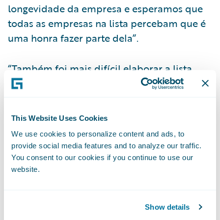
longevidade da empresa e esperamos que
todas as empresas na lista percebam que é
uma honra fazer parte dela”.
“Também foi mais difícil elaborar a lista
este ano, em comparação com o ano
passado”, comentou Agrawal. A Battery e o
Glassdoor também publicaram uma lista
This Website Uses Cookies
semelhante com as 50 melhores empresas
We use cookies to personalize content and ads, to
de capital aberto do setor de computação
provide social media features and to analyze our traffic.
em nuvem para se trabalhar.
You consent to our cookies if you continue to use our
website.
“A equipe da Guidewire fica muito feliz em
ser colocada no mesmo patamar dessas
Show details
empresas conceituadas, que usam