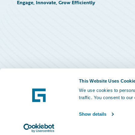
Engage, Innovate, Grow Efficiently
This Website Uses Cooki
We use cookies to personal
traffic. You consent to our
Show details
©
2026
Guidewire Software, Inc.
Privacy Policy