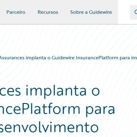
Parceiro
Recursos
Sobre a Guidewire
 Assurances implanta o Guidewire InsurancePlatform para i
nces implanta o
ncePlatform para
esenvolvimento