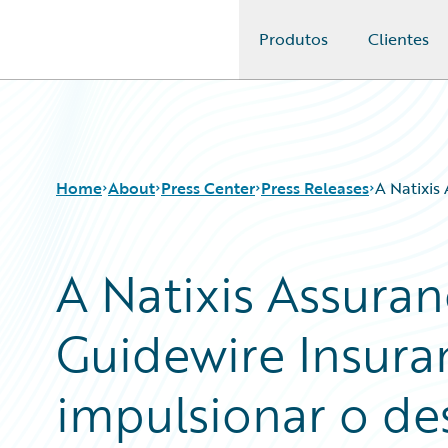
Produtos
Clientes
Guidewire Logo
Home
About
Press Center
Press Releases
A Natixis
A Natixis Assura
Guidewire Insura
impulsionar o d