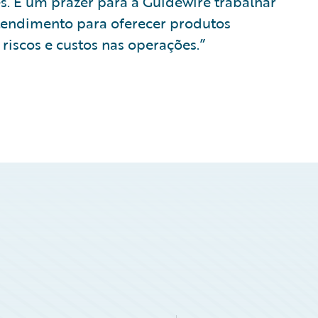
ês. É um prazer para a Guidewire trabalhar
tendimento para oferecer produtos
riscos e custos nas operações.”