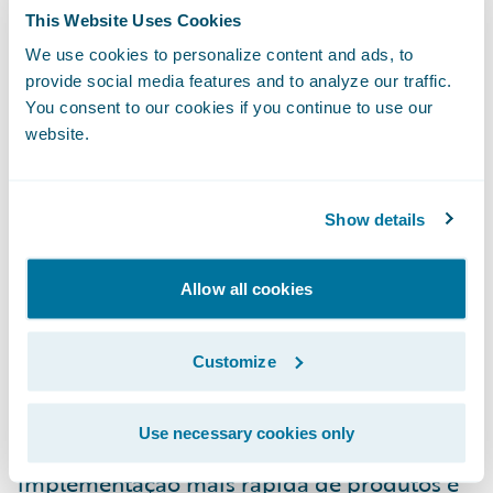
e a tecnologia da Guidewire vai permitir que
This Website Uses Cookies
a gente melhore a consistência e a eficiência
We use cookies to personalize content and ads, to
dos processos que eles usam em seu
provide social media features and to analyze our traffic.
You consent to our cookies if you continue to use our
trabalho. Clientes e agentes poderão
website.
interagir de novas maneiras e a NFU Mutual
terá uma capacidade inédita de atender aos
clientes.”
Show details
O uso ampliado do Guidewire
Allow all cookies
InsurancePlatform permitirá que a NFU
Mutual:
Customize
Assegure que o gerenciamento de produtos
Use necessary cookies only
seja mais ágil e flexível, possibilitando a
implementação mais rápida de produtos e