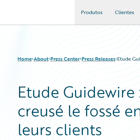
Produtos
Clientes
Guidewire Logo
Home
About
Press Center
Press Releases
Etude Guid
Etude Guidewire 
creusé le fossé en
leurs clients