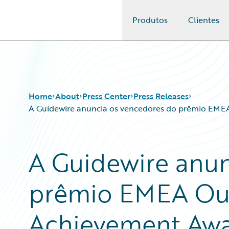
Produtos
Clientes
Guidewire Logo
Home
About
Press Center
Press Releases
A Guidewire anuncia os vencedores do prêmio EME
A Guidewire anun
prêmio EMEA Ou
Achievement Awa