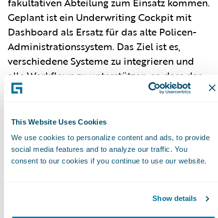
fakultativen Abteilung zum Einsatz kommen.
Geplant ist ein Underwriting Cockpit mit
Dashboard als Ersatz für das alte Policen-
Administrationssystem. Das Ziel ist es,
verschiedene Systeme zu integrieren und
alle Workflows zu unterstützen, so dass das
IT-System immer auf dem neuesten Stand
ist. Der schrittweise Go-live soll 2023
beginnen.
This Website Uses Cookies
• Tryg: Steen Wung Sung, VP Finance &
We use cookies to personalize content and ads, to provide
social media features and to analyze our traffic. You
Development bei einem der größten
consent to our cookies if you continue to use our website.
skandinavischen Schaden- und
Unfallversicherer erläuterte, wie Tryg dank
Guidewire ClaimCenter durch
Show details
Automatisierung die Schadenbearbeitung