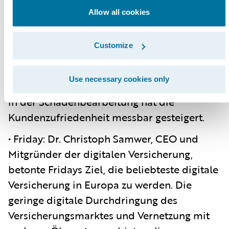
vereinfacht hat. Versicherte profitieren
Allow all cookies
dabei von der schnellen und nahtlosen
Interaktion. Tryg als Versicherer ist in der
Customize
Lage, mithilfe von Data Analytics das
Kundenerlebnis zu optimieren. Der Einsatz
Use necessary cookies only
von Sprachanalyse und virtuellem Coaching
in der Schadenbearbeitung hat die
Kundenzufriedenheit messbar gesteigert.
• Friday: Dr. Christoph Samwer, CEO und
Mitgründer der digitalen Versicherung,
betonte Fridays Ziel, die beliebteste digitale
Versicherung in Europa zu werden. Die
geringe digitale Durchdringung des
Versicherungsmarktes und Vernetzung mit