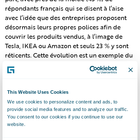
répondants français qui se disent à l’aise
avec l’idée que des entreprises proposent
désormais leurs propres polices afin de
couvrir les produits vendus, à l’image de
Tesla, IKEA ou Amazon et seuls 23 % y sont
réticents. Cette évolution est un exemple du
changement des mentalités au regard des
assurances traditionnelles et pose la
question du rôle que les assureurs ont à
jouer sur ces marchés.
This Website Uses Cookies
We use cookies to personalize content and ads, to
provide social media features and to analyze our traffic.
Les assurés français seraient prêts à payer
You consent to our cookies if you continue to use our
plus cher des produits si le surcoût permet
website.
de préserver l’environnement