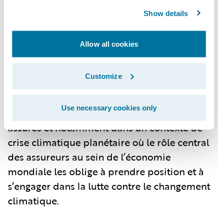
Show details
La proportion de personnes qui ont une
opinion positive des actions des assureurs
Allow all cookies
en matière sociale a fortement augmenté
cette année, gagnant plus de huit points et
Customize
passant de 32 % en 2021 à 40 % en 2022.
Toutefois, ces efforts doivent se poursuivre
Use necessary cookies only
afin d’améliorer encore la perception des
assurés et notamment dans un contexte de
crise climatique planétaire où le rôle central
des assureurs au sein de l’économie
mondiale les oblige à prendre position et à
s’engager dans la lutte contre le changement
climatique.