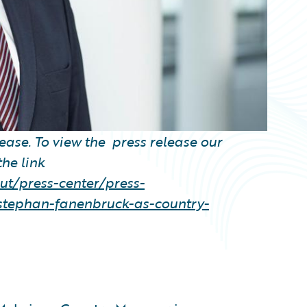
ase. To view the press release our
he link
t/press-center/press-
stephan-fanenbruck-as-country-