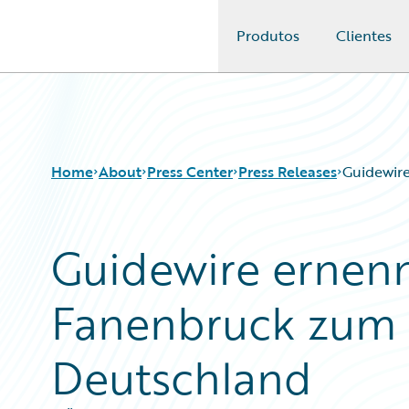
Produtos
Clientes
Guidewire Logo
Home
About
Press Center
Press Releases
Guidewir
Guidewire ernen
Fanenbruck zum 
Deutschland