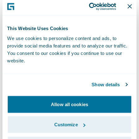
LocalTapiola a adopté une stratégie en deux
temps. Les lignes privées poursuivent
temporairement leur cycle de vie en on-
This Website Uses Cookies
premises, tandis que les lignes
We use cookies to personalize content and ads, to
commerciales basculent directement sur
provide social media features and to analyze our traffic.
Guidewire Cloud en greenfield. Une fois la
You consent to our cookies if you continue to use our
migration des lignes privées achevée sur le
website.
socle Guidewire, celles-ci seront à leur tour
transférées vers le cloud. Cette approche
Show details
permet de respecter une fenêtre temporelle
contrainte par l’obsolescence du legacy, tout
Allow all cookies
en accélérant la standardisation et
l’industrialisation des opérations.
Customize
Cette modernisation s’accompagne d’un