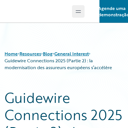
Agende uma
Open main menu
Guidewire Logo
demonstraçã
Home
Resources
Blog
General Interest
Guidewire Connections 2025 (Partie 2) : la
modernisation des assureurs européens s’accélère
Download Center
All Blog Posts
Guidewire Conversations
Best Practices
Guidewire
Podcasts
Careers
Blog
Customer Viewpoint
Connections 2025
Help and Support
Developers
Insurance Technology FAQ
General Interest
Intelligent Experience