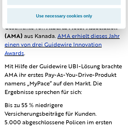
Bereich Kraftfahrtversicherung.
Use necessary cookies only
Inspiriert wurde ich hier durch die
Geschichte von
Alberta Motor Association
(AMA)
aus Kanada.
AMA erhielt dieses Jahr
einen von drei Guidewire Innovation
Awards
.
Mit Hilfe der Guidewire UBI-Lösung brachte
AMA ihr erstes Pay-As-You-Drive-Produkt
namens „MyPace“ auf den Markt. Die
Ergebnisse sprechen für sich:
Bis zu 55 % niedrigere
Versicherungsbeiträge für Kunden.
5.000 abgeschlossene Policen im ersten