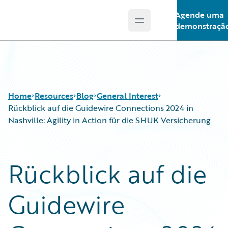
Agende uma
Open main menu
Guidewire Logo
demonstraçã
Home
Resources
Blog
General Interest
Rückblick auf die Guidewire Connections 2024 in
Nashville: Agility in Action für die SHUK Versicherung
Download Center
All Blog Posts
Guidewire Conversations
Best Practices
Rückblick auf die
Podcasts
Careers
Blog
Customer Viewpoint
Guidewire
Help and Support
Developers
Insurance Technology FAQ
General Interest
Intelligent Experience