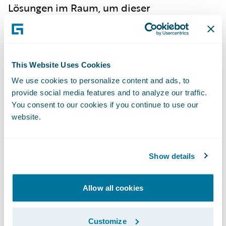
Lösungen im Raum, um dieser
Herausforderung zu begegnen.
Einige Versicherer setzen auf nachhaltige
Lösungen, etwa die Verwendung
This Website Uses Cookies
gebrauchter Fahrzeugteile. Dies reduziert
We use cookies to personalize content and ads, to
nicht nur Kosten und eventuell auch
provide social media features and to analyze our traffic.
Beiträge, sondern trägt auch zur Lösung von
You consent to our cookies if you continue to use our
website.
Lieferengpässen bei.
Ein weiterer Ansatz besteht in der
Show details
Verwendung von neuen Technologien, aber
auch von neuen Produktansätzen wie z.B.
personalisierten und nutzungsbasierten
Allow all cookies
(UBI, Usage Bases Insurance)
Versicherungsprodukten, speziell auch im
Customize