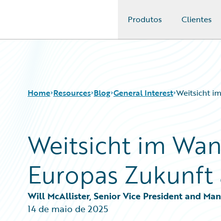
Produtos
Clientes
Guidewire Logo
Home
Resources
Blog
General Interest
Weitsicht i
Weitsicht im Wan
Download Center
All Blog Posts
Guidewire Conversations
Best Practices
Europas Zukunft 
Podcasts
Careers
Blog
Customer Viewpoint
Help and Support
Developers
Will McAllister, Senior Vice President and Ma
Insurance Technology FAQ
General Interest
14 de maio de 2025
Intelligent Experience