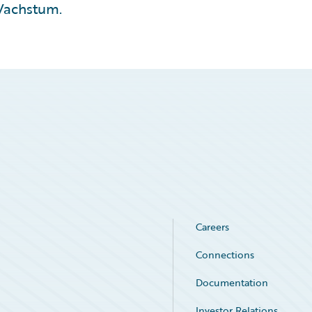
Wachstum.
Careers
Connections
Documentation
Investor Relations