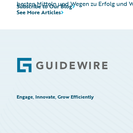
besten Mitteln und Wegen zu Erfolg und 
Subscribe to Our Blog
See More Articles
Footer
Engage, Innovate, Grow Efficiently