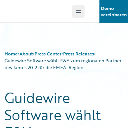
Demo
Open main menu
Guidewire Logo
vereinbaren
Home
About
Press Center
Press Releases
Guidewire Software wählt E&Y zum regionalen Partner
des Jahres 2012 für die EMEA-Region
Guidewire
Software wählt