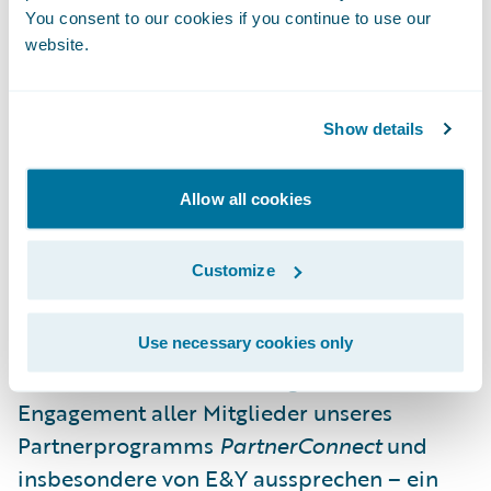
Aufbau von breit gefächerter
You consent to our cookies if you continue to use our
Branchenerfahrung und umfassender
website.
Fachkompetenz
„Guidewire konzentriert sich darauf, unseren
Show details
Kunden der Schaden- und
Unfallversicherungsbranche erstklassige
Allow all cookies
Software und Serviceleistungen zu bieten.
Vor diesem Hintergrund freuen wir uns, dass
Customize
E&Y zu unserem Partner-Team gehört”,
erklärt John True, Senior Vice President,
Field Operations, Guidewire Software. „Wir
Use necessary cookies only
möchten eine Anerkennung für das hohe
Engagement aller Mitglieder unseres
Partnerprogramms
PartnerConnect
und
insbesondere von E&Y aussprechen – ein