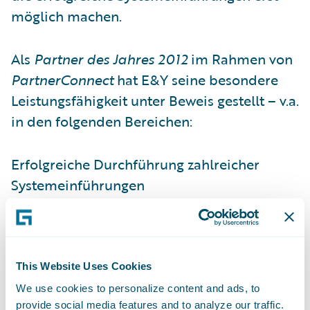
möglich machen.
Als
Partner des Jahres
2012
im Rahmen von
PartnerConnect
hat E&Y seine besondere
Leistungsfähigkeit unter Beweis gestellt – v.a.
in den folgenden Bereichen:
Erfolgreiche Durchführung zahlreicher
Systemeinführungen
Einrichtung und Ausbau eines auf Guidewire
fokussierten Kompetenzbereichs mit einer
stetig steigenden Zahl an geschulten und
This Website Uses Cookies
zertifizierten Guidewire-Spezialisten
We use cookies to personalize content and ads, to
provide social media features and to analyze our traffic.