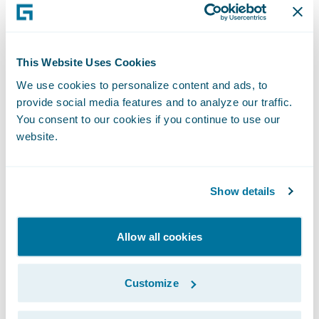
Grund auf für die spezifischen
Anforderungen heutiger Schaden- und
Unfallversicherer konzipiert wurde. Durch
This Website Uses Cookies
die flexiblen Geschäftsregeln von
We use cookies to personalize content and ads, to
ClaimCenter können Versicherer ihre
provide social media features and to analyze our traffic.
Schadenbearbeitungsverfahren
You consent to our cookies if you continue to use our
website.
kontinuierlich verbessern und so ihre
Schadenprozesse optimieren und
kontrollieren. ClaimCenter wird von
Show details
Versicherern aller Größen und Produktlinien
eingesetzt, um Tempo und Genauigkeit zu
Allow all cookies
steigern, die Regulierungskosten zu senken
und ein proaktives Schadenmanagement zu
Customize
ermöglichen. Die Guidewire-Lösung wird als
eigenständiges System oder als Teil der