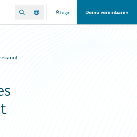
Demo vereinbaren
Login
 bekannt
es
t