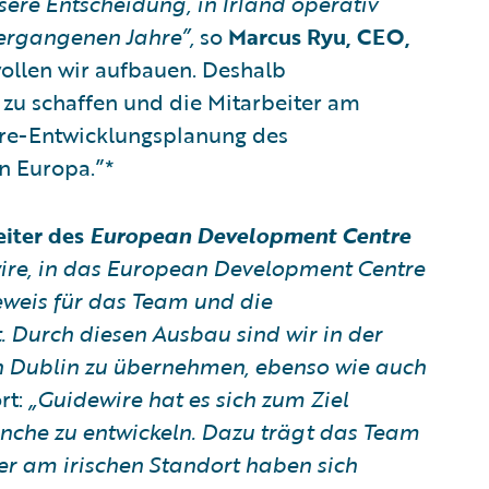
nsere Entscheidung, in Irland operativ
vergangenen Jahre”,
so
Marcus Ryu, CEO,
 wollen wir aufbauen. Deshalb
n zu schaffen und die Mitarbeiter am
iere-Entwicklungsplanung des
n Europa.”*
eiter des
European Development
Centre
ire, in das European Development Centre
beweis für das Team und die
t. Durch diesen Ausbau sind wir in der
n Dublin zu übernehmen, ebenso wie auch
rt:
„Guidewire hat es sich zum Ziel
ranche zu entwickeln. Dazu trägt das Team
ter am irischen Standort haben sich