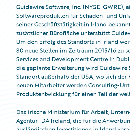
​Guidewire Software, Inc. (NYSE: GWRE), e
Softwareprodukten für Schaden- und Unfal
seiner Geschäftstätigkeit in Irland beka
zusätzlicher Bürofläche unterstützt Guide
Um den Erfolg des Standorts in Irland wei
80 neue Stellen im Zeitraum 2015/16 zu sc
Services and Development Centre in Dubli
die geplante Erweiterung wird Guidewire 
Standort außerhalb der USA, wo sich der 
neuen Mitarbeiter werden Consulting-Unt
Produktentwicklung für einen Teil der wel
Das irische Ministerium für Arbeit, Unter
Agentur IDA Ireland, die für die Anwerbu
ausländischen Investitionen in Irland vera