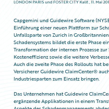
LONDON PARIS und FOSTER CITY Kalif.
,
11. Mai 20
Capgemini und Guidewire Software (NYSE
Einführung einer neuen Plattform zur Sc
Unfallsparte von Zurich in Großbritannie
Schadensystems bildet die erste Phase ein
Transformation der internen Prozesse zu
Kosteneffizienz sowie die weitere Verbes
Auch die zweite Phase des Rollouts hat be
Versicherer Guidewire ClaimCenter® auc
Industriesparten zum Einsatz bringen.
Das Unternehmen hat Guidewire ClaimCe
ergänzende Applikationen in einem Trans
Aspekte des Schadenmanagements abdeckt