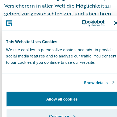
Versicherern in aller Welt die Möglichkeit zu
geben, zur gewünschten Zeit und über ihren
bevorzugten Kommunikationskanal mit ihren
Kunden zu interagieren. Wir freuen uns, unser
gemeinsamen Kunden erweiterte Optionen üb
This Website Uses Cookies
alle Kommunikationskanäle zur Verfügung zu
We use cookies to personalize content and ads, to provide
stellen.”
social media features and to analyze our traffic. You consent
to our cookies if you continue to use our website.
Über GMC Software Technology
GMC Software unterstützt Unternehmen bei d
Show details
Kommunikation mit ihren Kunden und
Mitarbeitern. Unternehmen können mit Hilfe 
GMC Software zeitnah und individueller
Allow all cookies
kommunizieren und auf diese Weise besser u
nachhaltiger interagieren. Als Tochter der
Customize