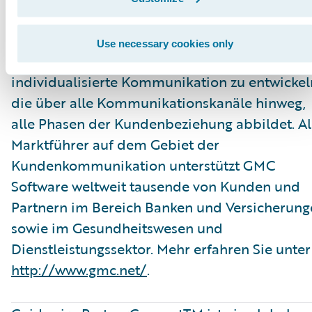
Neopost Digital Company liefert GMC Softwar
Fachanwendern das nötige Werkzeug, um eine
Use necessary cookies only
kontextbezogene und hochgradig
individualisierte Kommunikation zu entwickel
die über alle Kommunikationskanäle hinweg,
alle Phasen der Kundenbeziehung abbildet. Al
Marktführer auf dem Gebiet der
Kundenkommunikation unterstützt GMC
Software weltweit tausende von Kunden und
Partnern im Bereich Banken und Versicherung
sowie im Gesundheitswesen und
Dienstleistungssektor. Mehr erfahren Sie unter
http
://www.gmc.net/
.