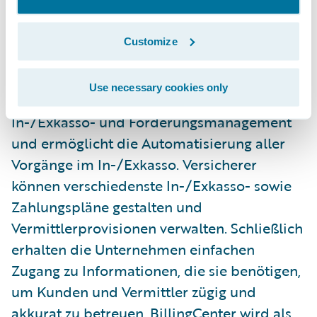
entwickelt, dass Schaden- und
Unfallversicherer durch effizientes
Customize
In-/Exkasso-Management besser mit ihren
Kunden interagieren können. BillingCenter
Use necessary cookies only
bietet außergewöhnliche Flexibilität für das
In-/Exkasso- und Forderungsmanagement
und ermöglicht die Automatisierung aller
Vorgänge im In-/Exkasso. Versicherer
können verschiedenste In-/Exkasso- sowie
Zahlungspläne gestalten und
Vermittlerprovisionen verwalten. Schließlich
erhalten die Unternehmen einfachen
Zugang zu Informationen, die sie benötigen,
um Kunden und Vermittler zügig und
akkurat zu betreuen. BillingCenter wird als