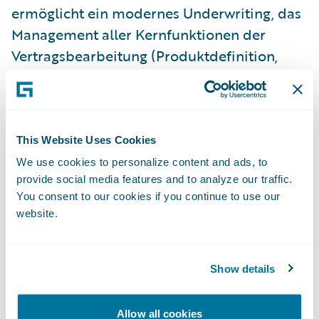
ermöglicht ein modernes Underwriting, das
Management aller Kernfunktionen der
Vertragsbearbeitung (Produktdefinition,
Underwriting, Angebot, Policierung,
Nachtrag und Verlängerung) und den
Zugang zu Informationen, die Versicherer
benötigen, um hochwertigen Service
This Website Uses Cookies
gewinnbringend anzubieten. PolicyCenter
We use cookies to personalize content and ads, to
provide social media features and to analyze our traffic.
wird als eigenständiges System oder als Teil
You consent to our cookies if you continue to use our
der Guidewire InsuranceSuite™ angeboten,
website.
kann aber auch mit bestehenden
Altsystemen oder Drittanwendungen eines
Versicherers integriert werden.
Show details
Guidewire BillingCenter™ wurde dafür
Allow all cookies