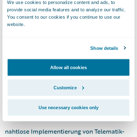
We use cookies to personalize content and ads, to
Potenzial eines Telematik-Programms
provide social media features and to analyze our traffic.
ausschöpfen und von der Datenanalyse der
You consent to our cookies if you continue to use our
größten und erfahrensten Telematik-
website.
Anbieter der Welt profitieren. Dadurch
können Versicherer das Internet der Dinge
Show details
nutzen, um Kundenservice,–interaktion,–
bindung und -loyalität zu erhöhen.
Allow all cookies
Der
Ready-for-Guidewire
-Akzelerator von
Octo wird ständig weiterentwickelt und
Customize
bietet Versicherern derzeit folgende Vorteile:
Use necessary cookies only
schnellere Markteinführungen;
nahtlose Implementierung von Telematik-