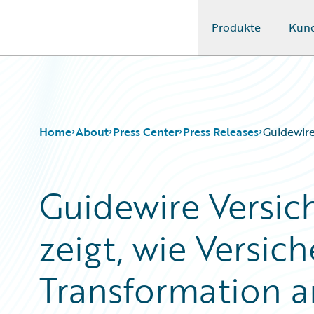
Produkte
Kun
Guidewire Logo
Home
About
Press Center
Press Releases
Guidewire
Guidewire Versic
zeigt, wie Versich
Transformation 