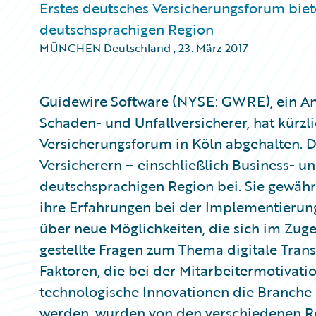
Erstes deutsches Versicherungsforum biet
deutschsprachigen Region
MÜNCHEN Deutschland
,
23. März 2017
Guidewire Software (NYSE: GWRE), ein An
Schaden- und Unfallversicherer, hat kürzl
Versicherungsforum in Köln abgehalten. 
Versicherern – einschließlich Business- u
deutschsprachigen Region bei. Sie gewähr
ihre Erfahrungen bei der Implementieru
über neue Möglichkeiten, die sich im Zuge
gestellte Fragen zum Thema digitale Tran
Faktoren, die bei der Mitarbeitermotivat
technologische Innovationen die Branche 
werden, wurden von den verschiedenen R