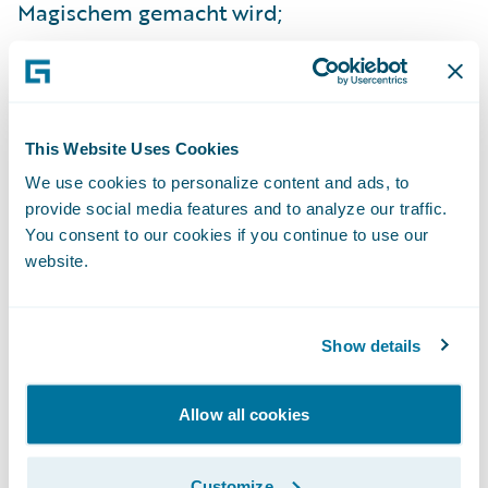
Magischem gemacht wird;
Admiral Group plc: Christophe Sanchez,
CTO und Business Development Director –
Europa, und Costantino Moretti, CEO –
This Website Uses Cookies
ConTe, sprachen über ihre Erfahrungen, die
We use cookies to personalize content and ads, to
sie bei der parallelen Einführung der
provide social media features and to analyze our traffic.
Guidewire-Plattform in den französischen
You consent to our cookies if you continue to use our
und italienischen Tochtergesellschaften
website.
(L’olivier Assurances und ConTe.it) gemacht
haben - als Greenfield-Implementierung
Show details
und zur Ablösung von Altsystemen . Die
Implementierung dauerte neun Monate in
Allow all cookies
Frankreich und 16 Monate in Italien;
Aviva: James Russell, Programme Director,
Customize