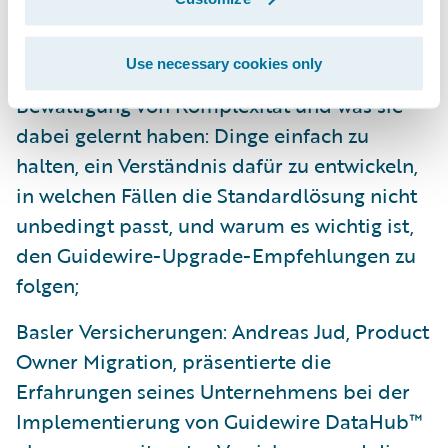
sprach über den Transformationsprozess
der Gewerbe- und Industriesparten von
Use necessary cookies only
Aviva, ihre Vorgehensweise bei der
Bewältigung von Komplexität und was sie
dabei gelernt haben: Dinge einfach zu
halten, ein Verständnis dafür zu entwickeln,
in welchen Fällen die Standardlösung nicht
unbedingt passt, und warum es wichtig ist,
den Guidewire-Upgrade-Empfehlungen zu
folgen;
Basler Versicherungen: Andreas Jud, Product
Owner Migration, präsentierte die
Erfahrungen seines Unternehmens bei der
Implementierung von Guidewire DataHub™