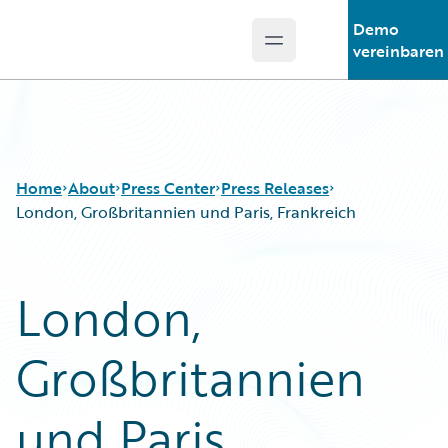
Demo
Open main menu
Guidewire Logo
vereinbaren
Home
About
Press Center
Press Releases
London, Großbritannien und Paris, Frankreich
London,
Großbritannien
und Paris,