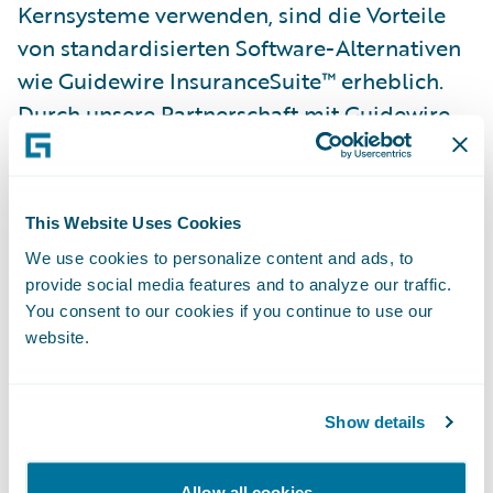
Kernsysteme verwenden, sind die Vorteile
von standardisierten Software-Alternativen
wie Guidewire InsuranceSuite™ erheblich.
Durch unsere Partnerschaft mit Guidewire
können wir Versicherern aufzeigen, wie eine
modernisierte IT-Plattform zum Ausbau
ihres Geschäfts beiträgt.“
This Website Uses Cookies
We use cookies to personalize content and ads, to
„Sehr gerne heißen wir IKOR im
provide social media features and to analyze our traffic.
PartnerConnect Programm als neuesten
You consent to our cookies if you continue to use our
website.
Consulting-Partner willkommen,“ sagt Steve
Doss, Director, Global Alliances bei
Guidewire. „Am wichtigsten ist für Guidewire
Show details
der Erfolg jeder einzelnen Implementierung
beim Kunden. Indem IKOR unserem
Allow all cookies