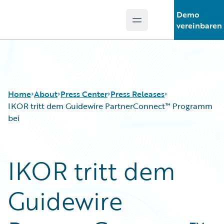
Demo
Open main menu
Guidewire Logo
vereinbaren
Home
About
Press Center
Press Releases
IKOR tritt dem Guidewire PartnerConnect™ Programm
bei
IKOR tritt dem
Guidewire