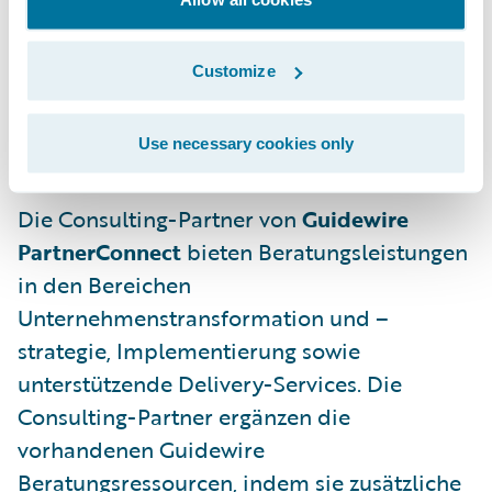
PartnerConnect Programm beitritt, können
wir unsere Delivery-Kompetenz auf dem
Customize
deutschen Versicherungsmarkt, einem
wichtigen strategischen Markt für Guidewire,
Use necessary cookies only
ausbauen.“
Die Consulting-Partner von
Guidewire
PartnerConnect
bieten Beratungsleistungen
in den Bereichen
Unternehmenstransformation und –
strategie, Implementierung sowie
unterstützende Delivery-Services. Die
Consulting-Partner ergänzen die
vorhandenen Guidewire
Beratungsressourcen, indem sie zusätzliche