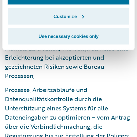
Eine umfassende Integration der Finanz-,
Reporting- und Dokumentenmanagement-
Customize
Systeme zu erreichen;
Use necessary cookies only
Die speziellen Anforderungen des London
Markets zu erfüllen, wie beispielsweise eine
Erleichterung bei akzeptierten und
gezeichneten Risiken sowie Bureau
Prozessen;
Prozesse, Arbeitsabläufe und
Datenqualitätskontrolle durch die
Unterstützung eines Systems für alle
Dateneingaben zu optimieren – vom Antrag
über die Verbindlichmachung, die
Registrierung bis zur Erstellung der Policen;