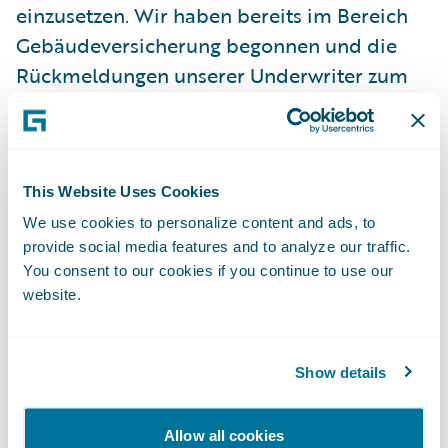
einzusetzen. Wir haben bereits im Bereich
Gebäudeversicherung begonnen und die
Rückmeldungen unserer Underwriter zum
neuen System waren sehr positiv. Die
einheitliche Plattform wird uns in die Lage
versetzen unseren Kunden schneller
akkurate Versicherungsdokumente zu
This Website Uses Cookies
liefern. Zudem wird es einfacher, weiteres
We use cookies to personalize content and ads, to
provide social media features and to analyze our traffic.
Wachstum durch zusätzliche Produkte zu
You consent to our cookies if you continue to use our
ermöglichen.“
website.
Das PolicyCenter ermöglicht Sompo
International durch die Einbeziehung der
Show details
Guidewire Global Commercial Erweiterung:
Allow all cookies