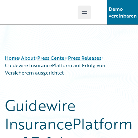
Demo
Open main menu
Guidewire Logo
vereinbaren
Home
About
Press Center
Press Releases
Guidewire InsurancePlatform auf Erfolg von
Versicherern ausgerichtet
Guidewire
InsurancePlatform