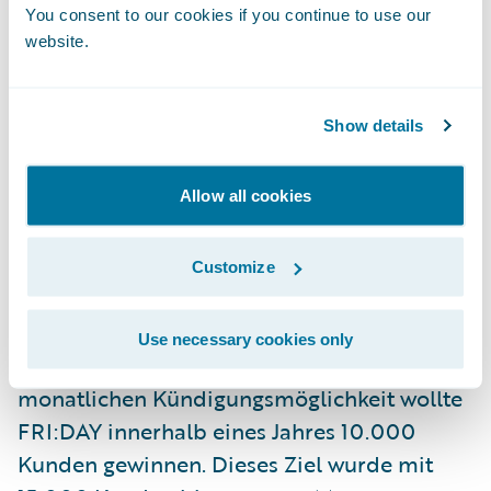
You consent to our cookies if you continue to use our
FRI:DAY
, eine von der Baloise Gruppe
website.
unterstützte, digitale Versicherungs-
Plattform: Silvan Saxer, Head of Agile
Show details
Strategy und Mitbegründer, erklärte deren
Hintergrund als neue Marke auf dem
deutschen Markt mit einer rein digitalen
Allow all cookies
Strategie für Kfz-Versicherungen und wie es
möglich war, die Guidewire InsuranceSuite ™
Customize
innerhalb von nur 60 Tagen in der Cloud
auszurollen. Mit einer innovativen
Use necessary cookies only
kilometerbasierten Abrechnung und einer
monatlichen Kündigungsmöglichkeit wollte
FRI:DAY innerhalb eines Jahres 10.000
Kunden gewinnen. Dieses Ziel wurde mit