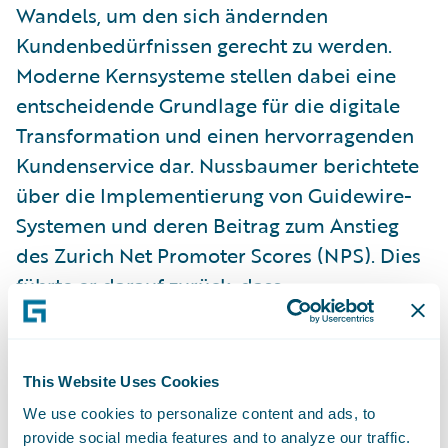
Wandels, um den sich ändernden
Kundenbedürfnissen gerecht zu werden.
Moderne Kernsysteme stellen dabei eine
entscheidende Grundlage für die digitale
Transformation und einen hervorragenden
Kundenservice dar. Nussbaumer berichtete
über die Implementierung von Guidewire-
Systemen und deren Beitrag zum Anstieg
des Zurich Net Promoter Scores (NPS). Dies
führte er darauf zurück, dass
Schadenregulierer und
Kundendienstmitarbeiter nun in der Lage
sind, schnellere Entscheidungen zu treffen,
This Website Uses Cookies
was zu einer höheren Kundenzufriedenheit
We use cookies to personalize content and ads, to
führt.
provide social media features and to analyze our traffic.