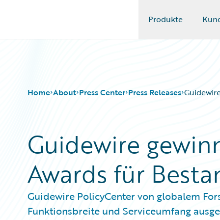
Produkte
Kun
Guidewire Logo
Home
About
Press Center
Press Releases
Guidewire
Guidewire gewinn
Awards für Best
Guidewire PolicyCenter von globalem Fo
Funktionsbreite und Serviceumfang ausge