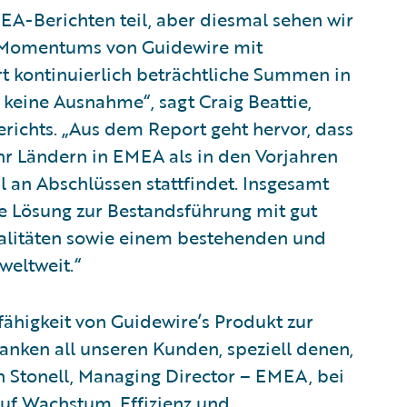
A-Berichten teil, aber diesmal sehen wir
 Momentums von Guidewire mit
rt kontinuierlich beträchtliche Summen in
 keine Ausnahme“, sagt Craig Beattie,
erichts. „Aus dem Report geht hervor, dass
r Ländern in EMEA als in den Vorjahren
hl an Abschlüssen stattfindet. Insgesamt
de Lösung zur Bestandsführung mit gut
alitäten sowie einem bestehenden und
eltweit.“
fähigkeit von Guidewire’s Produkt zur
nken all unseren Kunden, speziell denen,
th Stonell, Managing Director – EMEA, bei
auf Wachstum, Effizienz und