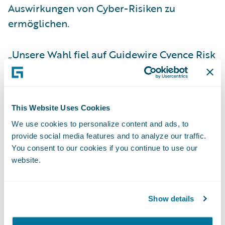
Auswirkungen von Cyber-Risiken zu
ermöglichen.
„Unsere Wahl fiel auf Guidewire Cyence Risk
Analytics, weil die Funktionen der Lösung in
Kombination mit der Risikoexpertise von
Zurich den Umgang mit aktuellen, sich rasch
This Website Uses Cookies
wandelnden Cyber-Risiken vereinfacht,“
We use cookies to personalize content and ads, to
sagt Lori Baley, Global Head of Cyber Risk,
provide social media features and to analyze our traffic.
bei Zurich. „Wir wollen unsere Kunden
You consent to our cookies if you continue to use our
dabei unterstützen, diese Cyber-Risiken zu
website.
bewerten. Die Lösung wird uns dabei helfen,
bessere Entscheidungen in den Bereichen
Show details
Underwriting, Tarifierung und
unternehmensweitem Risiko-Management