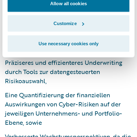
Allow all cookies
zu treffen, um diesem Anspruch gerecht zu
werden.“
Customize
Guidewire Cyence Risk Analytics ermöglicht
Zurich:
Use necessary cookies only
Präziseres und effizienteres Underwriting
durch Tools zur datengesteuerten
Risikoauswahl,
Eine Quantifizierung der finanziellen
Auswirkungen von Cyber-Risiken auf der
jeweiligen Unternehmens- und Portfolio-
Ebene, sowie
Verbesserte Wachstumsperspektiven, da die