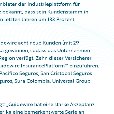
bieter der Industrieplattform für
te bekannt, dass sein Kundenstamm in
en letzten Jahren um 133 Prozent
idewire acht neue Kunden (mit 29
ika gewinnen, sodass das Unternehmen
egion verfügt. Zehn dieser Versicherer
uidewire InsurancePlatform™ einzuführen.
acifico Seguros, San Cristobal Seguros
guros, Sura Colombia, Universal Group
agt: „Guidewire hat eine starke Akzeptanz
erika eine bemerkenswerte Serie an