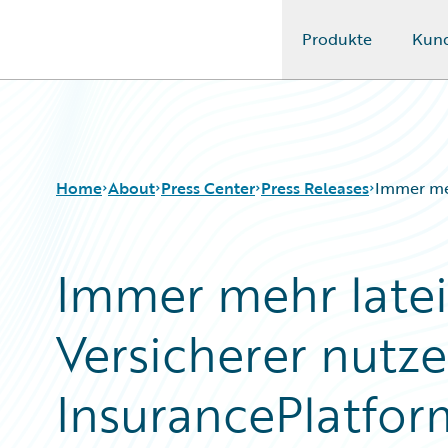
Produkte
Kun
Guidewire Logo
Home
About
Press Center
Press Releases
Immer meh
Immer mehr late
Versicherer nutz
InsurancePlatfor