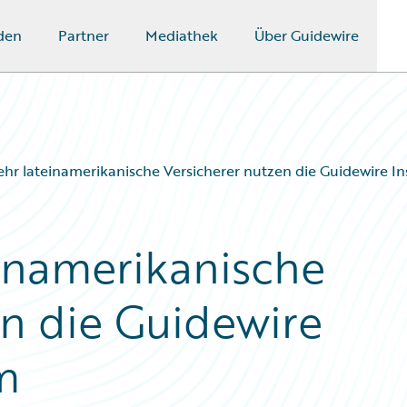
den
Partner
Mediathek
Über Guidewire
r lateinamerikanische Versicherer nutzen die Guidewire I
inamerikanische
en die Guidewire
m