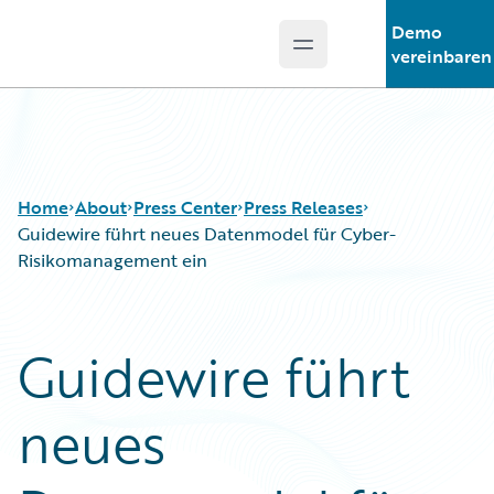
Demo
Open main menu
Guidewire Logo
vereinbaren
Home
About
Press Center
Press Releases
Guidewire führt neues Datenmodel für Cyber-
Risikomanagement ein
Guidewire führt
neues