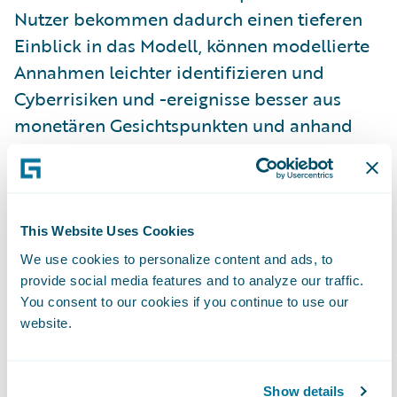
Nutzer bekommen dadurch einen tieferen
Einblick in das Modell, können modellierte
Annahmen leichter identifizieren und
Cyberrisiken und -ereignisse besser aus
monetären Gesichtspunkten und anhand
von Wahrscheinlichkeiten nachvollziehen.“
Modell 4 beinhaltet neben der Einführung
einer fortschrittlichen Analytics-
This Website Uses Cookies
Modellierung für Ransomware zur
We use cookies to personalize content and ads, to
provide social media features and to analyze our traffic.
Beobachtung aktueller Entwicklungen in der
You consent to our cookies if you continue to use our
Cyber-Landschaft, signifikante
website.
Verbesserungen des
Risikobewertungsmodells, verbesserte Self-
Service-Möglichkeiten und die Integration
Show details