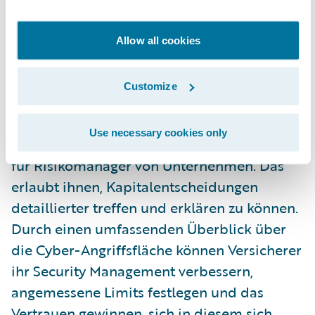
umfangreicher Schadenfalldaten sowie
neuer Datenquellen. Die
Allow all cookies
Weiterentwicklungen des Modell 4 erweitern
die Parameter der Risikoevaluation um
Customize
Akkumulationsereignisse für Ransomware.
Sie bieten die Stabilität, Granularität und
Use necessary cookies only
Rückverfolgbarkeit der Modellergebnisse
für Risikomanager von Unternehmen. Das
erlaubt ihnen, Kapitalentscheidungen
detaillierter treffen und erklären zu können.
Durch einen umfassenden Überblick über
die Cyber-Angriffsfläche können Versicherer
ihr Security Management verbessern,
angemessene Limits festlegen und das
Vertrauen gewinnen, sich in diesem sich