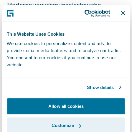
„Moderne versicherungstechnische
Kernsysteme sind Basis der Digitalisierung
der VHV Gruppe für die Herausforderungen
digitaler Geschäftsmodelle und die sich
This Website Uses Cookies
wandelnden Erwartungen von Kunden und
We use cookies to personalize content and ads, to
Geschäftspartnern,“ erklärt Bernd Scharrer,
provide social media features and to analyze our traffic.
Vorstand Operations / IT bei VHV. „Neben
You consent to our cookies if you continue to use our
wettbewerbsfähigen Produkten und Tarifen
website.
sind dabei ein effektives
Schadensmanagementsystem und effiziente
Show details
Prozesse für den Markterfolg entscheidend.
Mit der Einführung des Guidewire
Allow all cookies
ClaimCenter haben wir einen ersten
wichtigen Schritt in diese Richtung
Customize
gemacht,“ ergänzt Dr. Sebastian Schulz, der