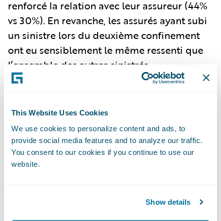
renforcé la relation avec leur assureur (44%
vs 30%). En revanche, les assurés ayant subi
un sinistre lors du deuxième confinement
ont eu sensiblement le même ressenti que
l’ensemble des autres sinistrés.
"La survenue d’un sinistre est toujours un
moment de vérité dans la relation des
assurés avec leur assureur : le défaut de
This Website Uses Cookies
gestion lors d’un sinistre arrive largement en
We use cookies to personalize content and ads, to
provide social media features and to analyze our traffic.
tête des raisons pouvant inciter un assuré à
You consent to our cookies if you continue to use our
changer d’assureur ; 1/3 des assurés
website.
insatisfaits de cette gestion déclarent ainsi
attendre la fin de leur contrat pour changer
d’assureur. Cette séquence est également
Show details
cruciale pour l’assureur car elle représente