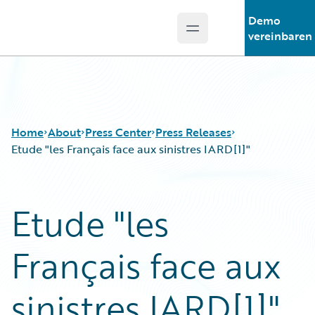
Demo
Open main menu
Guidewire Logo
vereinbaren
Home
About
Press Center
Press Releases
Etude "les Français face aux sinistres IARD[1]"
Etude "les
Français face aux
sinistres IARD[1]"