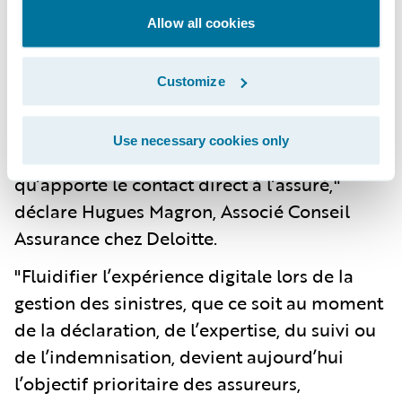
peu ou prou le seul moment où l’assuré vit
Allow all cookies
son expérience client. L’assureur doit
trouver le bon équilibre entre canaux
Customize
digitaux et canaux traditionnels et ainsi
combiner la praticité et la simplicité du
Use necessary cookies only
digital avec la fiabilité et la sérénité
qu’apporte le contact direct à l’assuré,"
déclare Hugues Magron, Associé Conseil
Assurance chez Deloitte.
"Fluidifier l’expérience digitale lors de la
gestion des sinistres, que ce soit au moment
de la déclaration, de l’expertise, du suivi ou
de l’indemnisation, devient aujourd’hui
l’objectif prioritaire des assureurs,