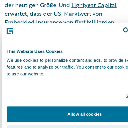
der heutigen Größe. Und
Lightyear Capital
erwartet, dass der US-Marktwert von
Embedded Insurance von fünf Milliarden
US-Dollar in 2020 bis 2025 auf 70,7
Milliarden US-Dollar steigen wird.
This Website Uses Cookies
We use cookies to personalize content and ads, to provide s
Laut der Q4 2021
Embedded Finance Survey
features and to analyze our traffic. You consent to our cookie
von Research & Markets wird der Markt für
to use our website.
Embedded Insurance in Europa jährlich um
30,8 Prozent wachsen und in diesem Jahr
S
10,8 Milliarden US-Dollar erreichen.
Allow all cookies
Elysian führt marktspezifische Lösungen ein,