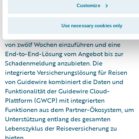
die vorkonfiguriert wurden, um die
Customize
wichtigsten Spartenanforderungen zu
erfüllen. Dies ermöglicht Versicherern,
Use necessary cookies only
integrierte Reiseversicherungen innerhalb
von zwölf Wochen einzuführen und eine
End-to-End-Lösung vom Angebot bis zur
Schadenmeldung anzubieten. Die
integrierte Versicherungslösung für Reisen
von Guidewire kombiniert die Daten und
Funktionalität der Guidewire Cloud-
Plattform (GWCP) mit integrierten
Funktionen aus dem Partner-Ökosystem, um
Unterstützung entlang des gesamten
Lebenszyklus der Reiseversicherung zu
bieten.