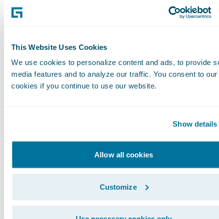
erwarten von den Versicherern, dass ihre
Produkte nachhaltiges Verhalten, wie z.B.
eine geringere Kfz-Nutzung, fördern. Nur 14
This Website Uses Cookies
Prozent sind in Deutschland der Ansicht,
We use cookies to personalize content and ads, to provide s
dass Versicherungen keine Verantwortung
media features and to analyze our traffic. You consent to our
im Kampf gegen die globale Erwärmung
cookies if you continue to use our website.
tragen. In Großbritannien ist diese Ansicht
mit 30 Prozent am stärksten ausgeprägt.
Show details
Allow all cookies
Die deutschen Versicherungskunden zeigen
mit 53 Prozent die höchste Bereitschaft,
Customize
mehr für Versicherungsprodukte zu zahlen,
wenn dieser Betrag zur Reduzierung von
Use necessary cookies only