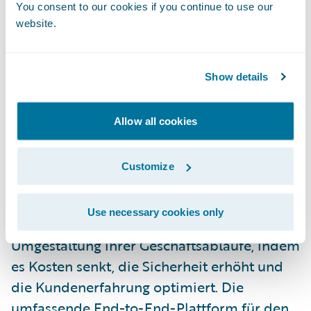
You consent to our cookies if you continue to use our
Kunden von InsuranceNow und
website.
InsuranceSuite zu erweitern.“
Show details
Über One Inc
One Inc modernisiert die
Allow all cookies
Versicherungsbranche durch ein
einheitliches und reibungslos laufendes
Customize
Zahlungsnetzwerk. One Inc konzentriert sich
ausschließlich auf die Versicherungsbranche
Use necessary cookies only
und unterstützt Versicherer bei der
Umgestaltung ihrer Geschäftsabläufe, indem
es Kosten senkt, die Sicherheit erhöht und
die Kundenerfahrung optimiert. Die
umfassende End-to-End-Plattform für den