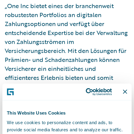
„One Inc bietet eines der branchenweit
robustesten Portfolios an digitalen
Zahlungsoptionen und verfügt über
entscheidende Expertise bei der Verwaltung
von Zahlungsströmen im
Versicherungsbereich. Mit den Lösungen für
Prämien- und Schadenzahlungen können
Versicherer ein einheitliches und
effizienteres Erlebnis bieten und somit
Kundenzufriedenheit sicherstellen“, sagt
Zachary Gustafson, General Manager, Claims
& InsuranceNow bei Guidewire. „Wir freuen
uns, unsere Partnerschaft durch eine einfach
This Website Uses Cookies
zu implementierende, sofort einsatzbereite
We use cookies to personalize content and ads, to
One Inc-Integration für unsere Cloud-
provide social media features and to analyze our traffic.