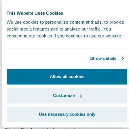
Schadenhilfe der ADAC Versicherung AG,
eine Fallstudie vor. Der Münchner
This Website Uses Cookies
Versicherer nutzt CustomerEngage, um mit
We use cookies to personalize content and ads, to provide
digitalen Features die Kundenbeziehung im
social media features and to analyze our traffic. You
Assistance-Bereich zu optimieren. Der ADAC
consent to our cookies if you continue to use our website.
bearbeitet etwa 55.000 Krankenfälle in der
Assistance pro Jahr. Die Herausforderung
Show details
bestand dabei darin, dass es für
medizinische Fälle keinen digitalen
Meldeweg gab. Essenziell für die Lösung
Allow all cookies
waren einerseits eine niedrige
Einstiegshürde für die Versicherungskunden
Customize
sowie die Möglichkeit, Daten sicher
auszutauschen. Guidewire CustomerEngage
Use necessary cookies only
konnte in Verbindung mit Guidewire