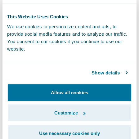
ausgelegt, Innovation voranzutreiben und
Sach- und Unfallversicherer bei ihrer
This Website Uses Cookies
digitalen Transformation zu unterstützen.
We use cookies to personalize content and ads, to
„Guidewire hat stark in die
provide social media features and to analyze our traffic.
marktspezifischen Fähigkeiten seiner
You consent to our cookies if you continue to use our
Plattform für den deutschen
website.
Versicherungsmarkt investiert und bietet
Versicherern ein Höchstmaß an
Show details
Standardfunktionen", sagt Will McAllister,
Managing Director - EMEA, von Guidewire.
Allow all cookies
„Die Produktentwicklung erfolgt stets in
enger Zusammenarbeit mit den deutschen
Customize
Kunden, die über eine sehr aktive lokale
Nutzergruppe auch Einfluss auf die
Produktstrategie und Roadmap von
Use necessary cookies only