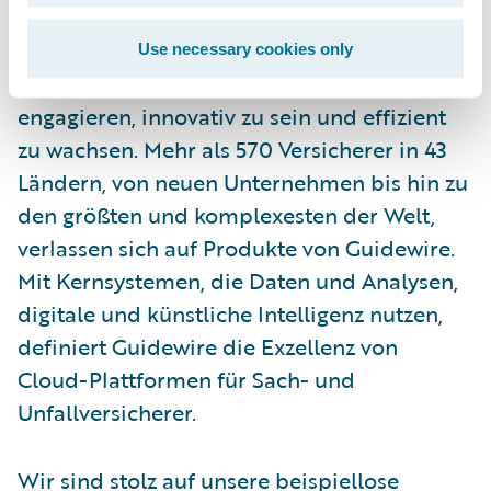
Über Guidewire Software
Guidewire ist die Plattform, der Sach- und
Use necessary cookies only
Unfallversicherer vertrauen, um sich zu
engagieren, innovativ zu sein und effizient
zu wachsen. Mehr als 570 Versicherer in 43
Ländern, von neuen Unternehmen bis hin zu
den größten und komplexesten der Welt,
verlassen sich auf Produkte von Guidewire.
Mit Kernsystemen, die Daten und Analysen,
digitale und künstliche Intelligenz nutzen,
definiert Guidewire die Exzellenz von
Cloud-Plattformen für Sach- und
Unfallversicherer.
Wir sind stolz auf unsere beispiellose