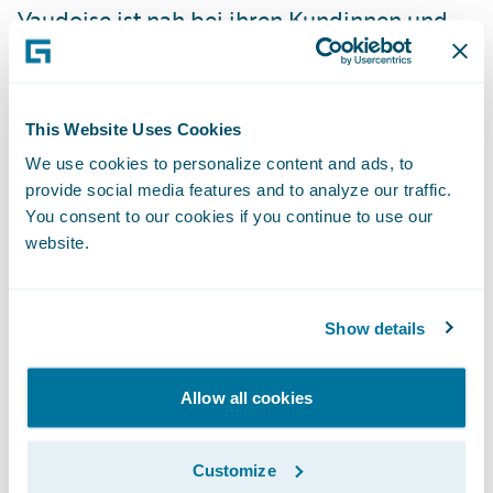
Vaudoise ist nah bei ihren Kundinnen und
Kunden, sowohl für die Beratung als auch
bei der Schadenregulierung. Die Gruppe
beschäftigt über 2 000 Mitarbeitende (VZÄ),
This Website Uses Cookies
darunter sind rund 100 Lernende und
We use cookies to personalize content and ads, to
Personen in Ausbildung. Ganz im Sinne ihrer
provide social media features and to analyze our traffic.
genossenschaftlichen Wurzeln gibt die
You consent to our cookies if you continue to use our
website.
Vaudoise ihren Kundinnen und Kunden
einen Teil ihres Gewinns in Form von
Prämienrückerstattungen weiter. In den
Show details
Jahren 2025-2026 verteilt sie so CHF 44
Millionen. Die Aktien der Vaudoise
Allow all cookies
Versicherungen Holding AG sind an der SIX
Swiss Exchange kotiert (VAHN).
Customize