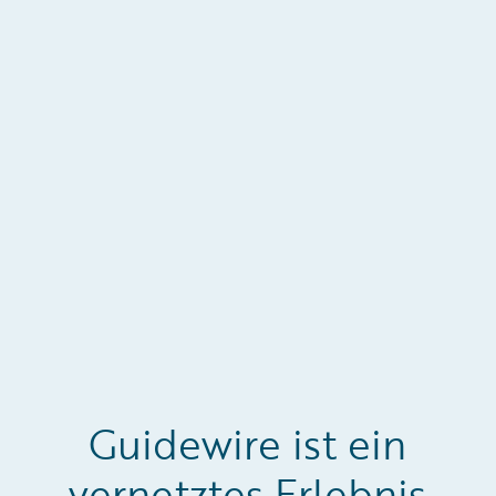
Versicherungsnehmer und Vermittler, die den
gesamten Lebenszyklus einer Police durch
mehrere Kommunikationskanäle, flexible
In-/Exkassoregeln und den jederzeitigen Zugriff
auf Kontoinformationen und Services
vereinfachen.
Guidewire ist ein
vernetztes Erlebnis