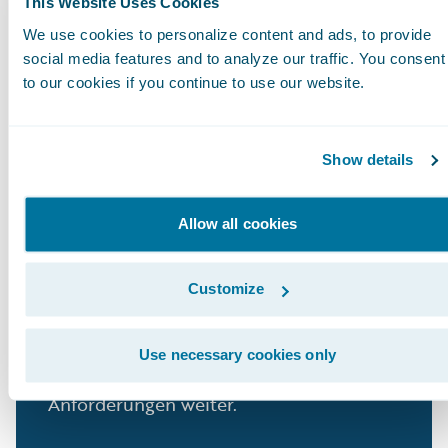
This Website Uses Cookies
Anforderungen Ihres Markts, Ihrer
We use cookies to personalize content and ads, to provide
Kunden und der Versicherungsbranche in
social media features and to analyze our traffic. You consent
großem Umfang erfüllen.
to our cookies if you continue to use our website.
Show details
35 %
Allow all cookies
und mehr unseres produktbezogenen
Umsatzes wird in Forschung und
Entwicklung investiert. Unser über 700-
Customize
köpfiges F&E-Team ist das größte der
Branche. Wir entwickeln unsere
Use necessary cookies only
Plattform ständig auf Basis Ihrer
Anforderungen weiter.