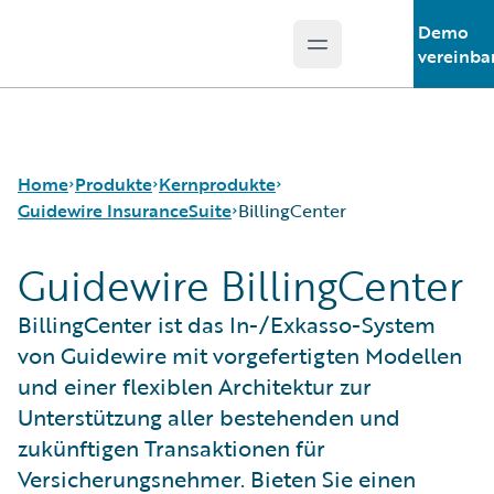
Demo
Open main menu
Guidewire Logo
vereinba
Home
Produkte
Kernprodukte
Guidewire InsuranceSuite
BillingCenter
Guidewire BillingCenter
Kernprodukte
Guidewire InsuranceSuite
Guidewire Analytics
BillingCenter
BillingCenter ist das In-/Exkasso-System
Guidewire-Technologie
ClaimCenter
von Guidewire mit vorgefertigten Modellen
Guidewire Solutions
PolicyCenter
und einer flexiblen Architektur zur
Services
PricingCenter
Unterstützung aller bestehenden und
UnderwritingCenter
zukünftigen Transaktionen für
Versicherungsnehmer. Bieten Sie einen