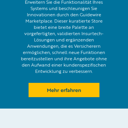
Erweitern Sie die Funktionalität Ihres
Systems und beschleunigen Sie
Innovationen durch den Guidewire
Marketplace. Dieser kuratierte Store
bietet eine breite Palette an
vorgefertigten, validierten Insurtech-
Lösungen und ergänzenden
Anwendungen, die es Versicherern
ermöglichen, schnell neue Funktionen
bereitzustellen und ihre Angebote ohne
den Aufwand einer kundenspezifischen
Entwicklung zu verbessern.
Mehr erfahren