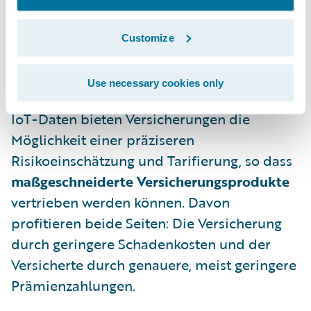
Kundenzufriedenheit
. Außerdem: Der
Versicherungskunde wird durch eine
Customize
automatisierte Schadenerstmeldung in
einer für ihn emotional belastenden
Situation spürbar entlastet.
Use necessary cookies only
IoT-Daten bieten Versicherungen die
Möglichkeit einer präziseren
Risikoeinschätzung und Tarifierung, so dass
maßgeschneiderte Versicherungsprodukte
vertrieben werden können. Davon
profitieren beide Seiten: Die Versicherung
durch geringere Schadenkosten und der
Versicherte durch genauere, meist geringere
Prämienzahlungen.