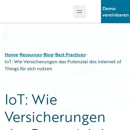
Demo
Open main menu
Guidewire Logo
vereinbaren
Home
Resources
Blog
Best Practices
IoT: Wie Versicherungen das Potenzial des Internet of
Things für sich nutzen
Download Center
All Blog Posts
Guidewire Conversations
Best Practices
IoT: Wie
Podcasts
Careers
Blog
Customer Viewpoint
Versicherungen
Help and Support
Developers
Insurance Technology FAQ
General Interest
Intelligent Experience