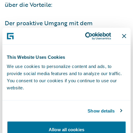
über die Vorteile:
Der proaktive Umgang mit dem
Versicherungskunden sorgt für
mehr
Interaktion und Kundennähe
. Die
Versicherung wird vom passiven zum
aktiven Produkt, der Versicherer ein
This Website Uses Cookies
Risikoberater bzw. -manager, der dabei hilft,
We use cookies to personalize content and ads, to
provide social media features and to analyze our traffic.
Schäden zu verhindern oder sie zumindest
You consent to our cookies if you continue to use our
in ihrem Ausmaß zu begrenzen.
website.
Im Schadenfall erhält die Versicherung
zeitnah Daten geliefert, um den
Schaden
Show details
zügig zu regulieren
. Durch die schnellere
Bearbeitungsdauer
steigt die
Allow all cookies