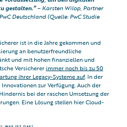
u gestalten.“
– Karsten Wilop, Partner
i PwC Deutschland (Quelle: PwC Studie
rsicherer ist in die Jahre gekommen und
isierung an benutzerfreundliche
ränkt und mit hohen finanziellen und
tsche Versicherer
immer noch bis zu 50
Wartung ihrer Legacy-Systeme auf
. In der
 Innovationen zur Verfügung. Auch der
s Hindernis bei der raschen Umsetzung der
ungen. Eine Lösung stellen hier Cloud-
: WAS IST DAS?